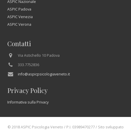
ASPIC Nazionale
ASPIC Padova
ASPIC Venezia
ASPIC Verona
Contatti
Via Astichello 10 Padova
333.7752836
info@aspicpsicologiaveneto.it
Privacy Policy
Informativa sulla Privacy
© 2018 ASPIC Psicologia Veneto / P.I. 03989470277 / Sito sviluppato